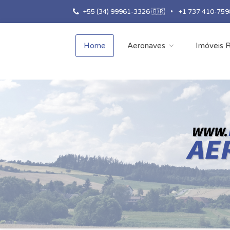
+55 (34) 99961-3326 🇧🇷
•
+1 737 410-759
Home
Aeronaves
Imóveis R