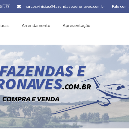
8 🇺🇸
marcosvinicius@fazendaseaeronaves.com.br
Fale com
urais
Arrendamento
Apresentação