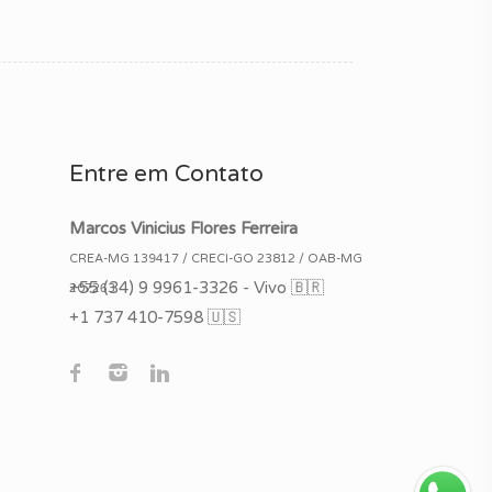
Entre em Contato
Marcos Vinicius Flores Ferreira
CREA-MG 139417 / CRECI-GO 23812 / OAB-MG
+55
(34) 9 9961-3326 - Vivo 🇧🇷
207263
+1 737 410-7598 🇺🇸