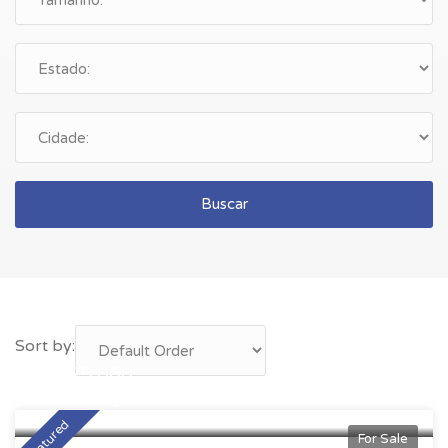
Buscar
Sort by:
$275,000
$520 / sq ft
Featured
For Sale