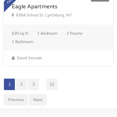
Eagle Apartments
9364 School St. Lynchburg, NY
530 sq ft
1 Bedroom
3 Rooms
1 Bathroom
David Strozier
1
2
3
...
22
Previous
Next