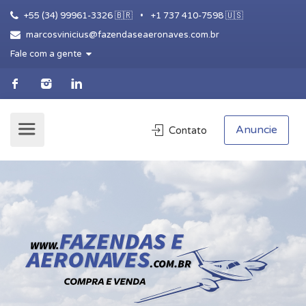
+55 (34) 99961-3326 🇧🇷
•
+1 737 410-7598 🇺🇸
marcosvinicius@fazendaseaeronaves.com.br
Fale com a gente
Anuncie
Contato