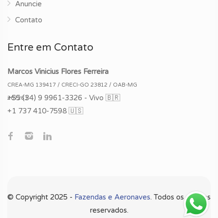
Anuncie
Contato
Entre em Contato
Marcos Vinicius Flores Ferreira
CREA-MG 139417 / CRECI-GO 23812 / OAB-MG
+55
(34) 9 9961-3326 - Vivo 🇧🇷
207263
+1 737 410-7598 🇺🇸
©️ Copyright 2025 -
Fazendas e Aeronaves
. Todos os direitos
reservados.