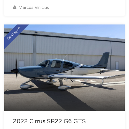
destaca pela tradição, mas que continua atual em
Marcos Vinicius
tudo o que entrega. Ideal para quem quer
autonomia com estilo. Categoria: Monomotores a
Pistão Fabricante: Beechcraft Modelo: Bonanza
Destaque
G36 Ano: 2009 Horas Totais: 1800 h SNEW
Assentos: 06 MOTORES • Fabricante: Continental •
Modelo: IO-550-B • Tempo Total: 150 h SOH •
Disponíveis: 1750 h • TBO: 1900 h
PERFORMANCE • Alcance Máximo: 660 nm •
Alcance Normal: 400 nm • Velocidade Máxima: 174
kts • Velocidade Normal: 169 kts • Consumo: 16 gph
AVIÔNICOS • GARMIN G1000 FULLY
INTEGRATED GLASS PANEL FLIGHT DECK
NAV/COMM’s • GARMIN GIA 63W
NAV/COM/GPS w/ Glideslope • AUDIO PANEL
GARMIN GMA 1347 Audio and Marker Beacons •
2022 Cirrus SR22 G6 GTS
GPS DUAL GARMIN IFR C129A approved GPS •