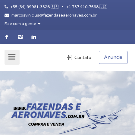
+55 (34) 99961-3326 🇧🇷
•
+1 737 410-7598 🇺🇸
marcosvinicius@fazendaseaeronaves.com.br
Fale com a gente
Anuncie
Contato