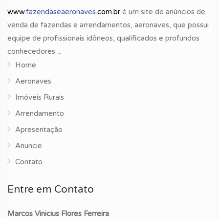
(TAWS-B) • SiriusXM Weather Datalink w/XM
www.
fazendaseaeronaves
.com.br
é um site de anúncios de
Audio • Includes 3-Month Free Trial Subscription •
venda de fazendas e arrendamentos, aeronaves, que possui
Digital 4-in-1 Standby Instrument
equipe de profissionais idôneos, qualificados e profundos
EQUIPAMENTOS ADICIONAIS • Cirrus Airframe
conhecedores ...
Parachute System (CAPS) - Repack due 2032 •
Home
TKS Known Ice Protection System (FIKI) • Factory
Aeronaves
Installed Air Conditioning • AmSafe Crew Seat
Airbag Restraints • LED Exterior Lighting Featuring
Imóveis Rurais
Cirrus Spectra Wing Tip Lights • Surface Illumination
Arrendamento
Lights (Ice Lights) • Keyless Entry & Ambient
Apresentação
Convenience Lighting • Beringer Brakes • Tubeless
Anuncie
Tires INTERIOR • Carbon Obsidian Black Leather
with Alcantara Interior • 60/40 Flex Seatin
Contato
EXTERIOR • Carbon Sterling Silver & Titan Grey
Exterior
Entre em Contato
Marcos Vinicius Flores Ferreira