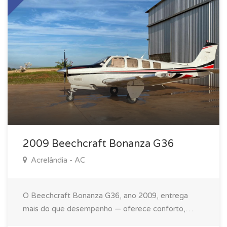
PERFORMANCE • Alcance Máximo: 1021 nm •
Alcance Normal: 800 nm • Velocidade Máxima: 211
kts • Velocidade Normal: 180 kts • Consumo: 18 gph
AVIÔNICOS • Garmin G1000 Perspective • Chart
View • STEC 55X Autopilot • Stormscope • TCAS
2009 Beechcraft Bonanza G36
Acrelândia - AC
O Beechcraft Bonanza G36, ano 2009, entrega
mais do que desempenho — oferece conforto,
elegância e confiança. Um monomotor que se