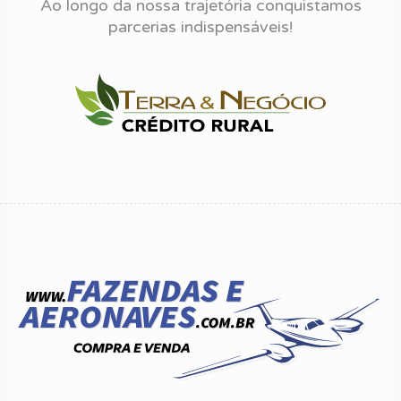
Ao longo da nossa trajetória conquistamos
Máximo: 1021 nm • Alcance Normal: 800 nm •
parcerias indispensáveis!
Velocidade Máxima: 211 kts • Velocidade Normal:
180 kts • Consumo: 18 gph AVIÔNICOS • Cirrus
Perspective+ by Garmin Avionics Suite • Dual
WAAS-enabled GPS Dual ADAHRS • Garmin SVT -
Synthetic Vision Technology • Garmin 12-inch LED
Displays • Garmin ChartView (Powered by
Jeppesen) • Engine & Fuel Monitoring • Garmin
SafeTaxi • Surface Watch • Cirrus IQ • Perspective
Enhanced Vision System (EVS) • Garmin GFC-700
Digital Autopilot • Yaw Damper • Garmin ESP -
Electronic Stability Protection • Flight Director •
Garmin GMA-350c All-Digital Audio Panel • Garmin
GTX 345 ADS-B In & Out Transponder • GTS800
Garmin Active Traffic System • Garmin Perspective
Global Connect • Garmin FlightStream 510 •
Enhanced Ground Proximity Warning System