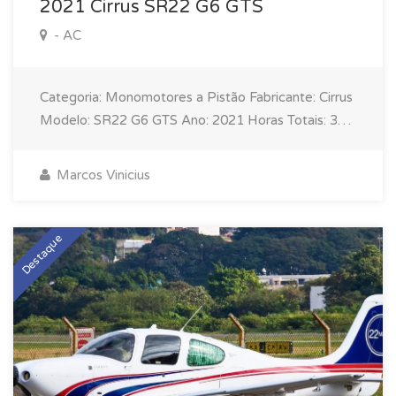
2021 Cirrus SR22 G6 GTS
- AC
Categoria: Monomotores a Pistão Fabricante: Cirrus
Modelo: SR22 G6 GTS Ano: 2021 Horas Totais: 395
h SNEW Assentos: 05 Inspeção Anual feita em Abril
de 2025 MOTOR • Fabricante: Continental •
Marcos Vinicius
Modelo: IO-550-N • Tempo Total: 395 h SNEW •
Disponíveis: 1805 h • TBO: 2200 h
PERFORMANCE • Alcance Máximo: 1021 nm •
Destaque
Alcance Normal: 800 nm • Velocidade Máxima: 211
kts • Velocidade Normal: 180 kts • Consumo: 18 gph
AVIÔNICOS • Cirrus Perspective+ by Garmin
Avionics Suite • Dual WAAS-enabled GPS Dual
ADAHRS • Garmin SVT - Synthetic Vision
Technology • Garmin 12-inch LCD displays • Garmin