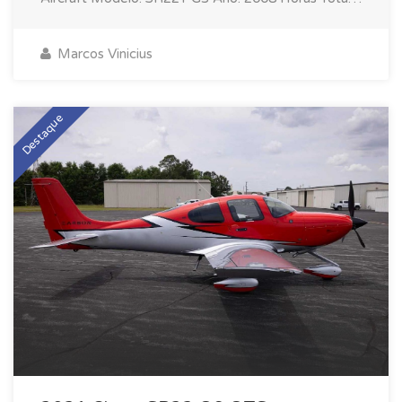
706 hrs SNEW Assentos: 04 CAPS válido até 2028
MOTOR • Fabricante: Continental • Modelo: TSIO-
Marcos Vinicius
550-K • Tempo Total: 706 h SNEW • Disponíveis:
1494 h • TBO: 2200 h PERFORMANCE • Alcance
Máximo: 743 nm • Alcance Normal: 600 nm •
Destaque
Velocidade Máxima: 213 kts • Velocidade Normal:
200 kts • Consumo: 18 gph AVIÔNICOS • Avidyne
Entegra Primary Color Flight Display (PFD) •
Avidyne EX 5000 Multifunction Display • Garmin
GMA 340 Audio Panel/Intercom • Garmin GNS 430
Color GPS/NAV/COM • STEC 55X Autopilot •
Garmin GTX-335 Transponder • ADS-B • WAAS •
TAWS EQUIPAMENTOS ADICIONAIS • Flight
stream • XM audio • Tanis engine heater • Custom
covers • Upraded exhaust • Airbags • A/C • Oxygen
built in • Turbo nomalized • FIKI • LVL Button