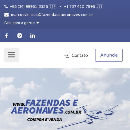
+55 (34) 99961-3326 🇧🇷
•
+1 737 410-7598 🇺🇸
marcosvinicius@fazendaseaeronaves.com.br
Fale com a gente
Anuncie
Contato