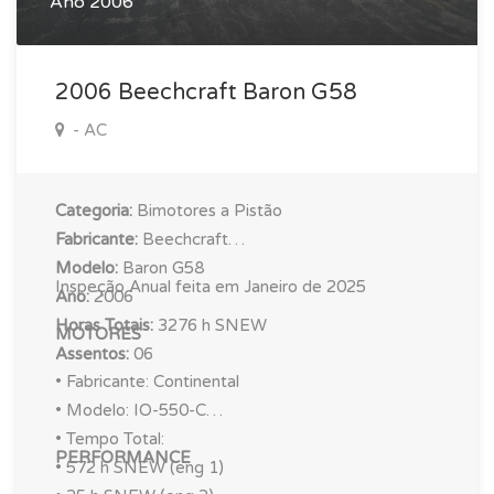
Ano 2006
• Alcance Máximo: 725 nm
• Alcance Normal: 400 nm
• Velocidade Máxima: 205 kts
2006 Beechcraft Baron G58
• Velocidade Normal:
- AC
Categoria:
Bimotores a Pistão
Fabricante:
Beechcraft
Modelo:
Baron G58
Inspeção Anual feita em Janeiro de 2025
Ano:
2006
Horas Totais:
3276 h SNEW
MOTORES
Assentos:
06
• Fabricante: Continental
• Modelo: IO-550-C
• Tempo Total:
PERFORMANCE
• 572 h SNEW (eng 1)