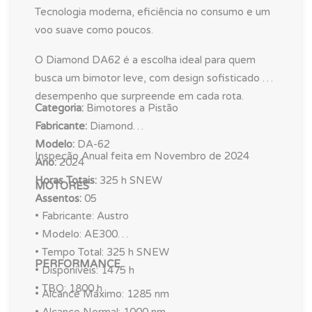
• Garmin GWX 75 Weather Radar (can be
Tecnologia moderna, eficiência no consumo e um
upgraded to GWX8000)
voo suave como poucos.
• Garmin Synthetic Vision Technology (SVT)
O Diamond DA62 é a escolha ideal para quem
busca um bimotor leve, com design sofisticado e
desempenho que surpreende em cada rota.
Categoria:
Bimotores a Pistão
Fabricante:
Diamond
Modelo:
DA-62
Inspeção Anual feita em Novembro de 2024
Ano:
2024
Horas Totais:
325 h SNEW
MOTORES
Assentos:
05
• Fabricante: Austro
• Modelo: AE300
• Tempo Total: 325 h SNEW
PERFORMANCE
• Disponíveis: 1475 h
• TBO: 1800 h
• Alcance Máximo: 1285 nm
• Alcance Normal: 1000 nm