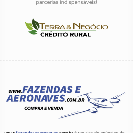
Onboard Full Motion Live Radar
parcerias indispensáveis!
• Garmin GCU476 Keypad
• Enhanced Ground Proximity Warning System
(TAWS-B)
• Electronic Approach Charts
• Electronic Digital Standby Attitude Module