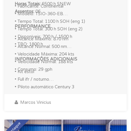
Horas Totais:
6500 h SNEW
• Fabricante: Continental
Assentos:
06
• Modelo: TSIO-360-EB
• Tempo Total: 1100 h SOH (eng 1)
PERFORMANCE
• Tempo Total: 300 h SOH (eng 2)
• Disponíveis: 700 h / 1500 h
• Alcance Máximo: 870 nm
• TBO: 1800 h
• Alcance Normal: 500 nm
• Velocidade Máxima: 204 kts
INFORMAÇÕES ADICIONAIS
• Velocidade Normal: 188 kts
• Consumo: 29 gph
• Kit estol
• Full ifr / noturno
• Piloto automático Century 3
• PFD Aspen
• GNS 430
Marcos Vinicius
• Radar Bendix Color
• Interior feito em 2020
Destaque
• CVA válido