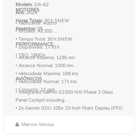
Modelo:
DA-62
MOTORES
Ano:
2024
Horas Totais:
30 h SNEW
• Fabricante: Austro
Assentos:
05
• Modelo: AE300
• Tempo Total: 30 h SNEW
PERFORMANCE
• Disponíveis: 1770 h
• TBO: 1800 h
• Alcance Máximo: 1285 nm
• Alcance Normal: 1000 nm
• Velocidade Máxima: 198 kts
AVIÔNICOS
• Velocidade Normal: 171 kts
• Consumo: 11 gph
• Integrated Garmin G1000 NXi Phase 3 Glass
Panel Cockpit including.
• 2x Garmin GDU 105x 10-lnch Flight Display (PFD
and MFD)
• Garmin GEA 71B Airframe/Engine Interface Unit
Marcos Vinicius
• 2x Garmin GIA 64 W COM/NAV/SBAS-